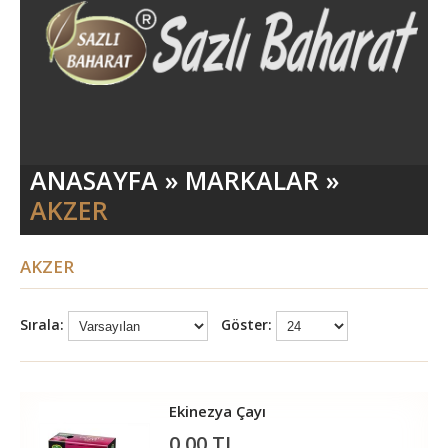
ANASAYFA
»
MARKALAR
»
AKZER
AKZER
Sırala:
Göster:
Ekinezya Çayı
0,00 TL