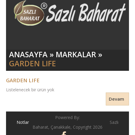
ANASAYFA
»
MARKALAR
»
GARDEN LIFE
GARDEN LIFE
Listelenecek bir ürün yok
Devam
Powered By:
Notlar
Sazlı
Baharat, Çanakkale, Copyright 2026