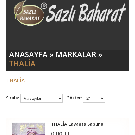
ANASAYFA
»
MARKALAR
»
THALİA
THALİA
Sırala:
Göster:
THALİA Lavanta Sabunu
0,00 TL